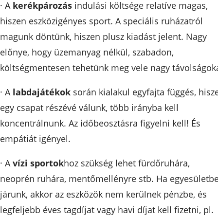
· A
kerékpározás
indulási költsége relatíve magas,
hiszen eszközigényes sport. A speciális ruházatról
magunk döntünk, hiszen plusz kiadást jelent. Nagy
előnye, hogy üzemanyag nélkül, szabadon,
költségmentesen tehetünk meg vele nagy távolságoka
· A
labdajátékok
során kialakul egyfajta függés, hisz
egy csapat részévé válunk, több irányba kell
koncentrálnunk. Az időbeosztásra figyelni kell! És
empátiát igényel.
· A
vízi sportok
hoz szükség lehet fürdőruhára,
neoprén ruhára, mentőmellényre stb. Ha egyesületb
járunk, akkor az eszközök nem kerülnek pénzbe, és
legfeljebb éves tagdíjat vagy havi díjat kell fizetni, pl.