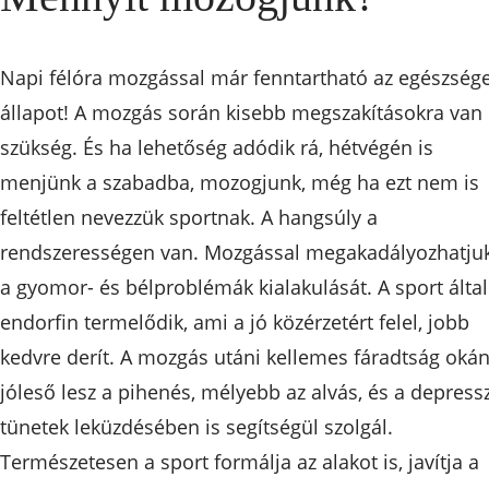
Napi félóra mozgással már fenntartható az egészség
állapot! A mozgás során kisebb megszakításokra van
szükség. És ha lehetőség adódik rá, hétvégén is
menjünk a szabadba, mozogjunk, még ha ezt nem is
feltétlen nevezzük sportnak. A hangsúly a
rendszerességen van. Mozgással megakadályozhatju
a gyomor- és bélproblémák kialakulását. A sport által
endorfin termelődik, ami a jó közérzetért felel, jobb
kedvre derít. A mozgás utáni kellemes fáradtság oká
jóleső lesz a pihenés, mélyebb az alvás, és a depress
tünetek leküzdésében is segítségül szolgál.
Természetesen a sport formálja az alakot is, javítja a