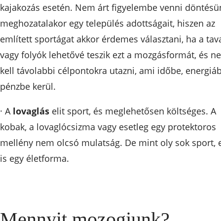
kajakozás esetén. Nem árt figyelembe venni döntésü
meghozatalakor egy település adottságait, hiszen az
említett sportágat akkor érdemes választani, ha a tav
vagy folyók lehetővé teszik ezt a mozgásformát, és n
kell távolabbi célpontokra utazni, ami időbe, energiáb
pénzbe kerül.
· A
lovaglás
elit sport, és meglehetősen költséges. A
kobak, a lovaglócsizma vagy esetleg egy protektoros
mellény nem olcsó mulatság. De mint oly sok sport, 
is egy életforma.
Mennyit mozogjunk?