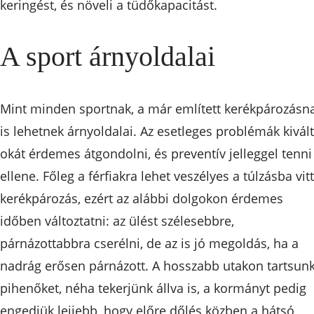
keringést, és növeli a tüdőkapacitást.
A sport árnyoldalai
Mint minden sportnak, a már említett kerékpározásn
is lehetnek árnyoldalai. Az esetleges problémák kivál
okát érdemes átgondolni, és preventív jelleggel tenni
ellene. Főleg a férfiakra lehet veszélyes a túlzásba vitt
kerékpározás, ezért az alábbi dolgokon érdemes
időben változtatni: az ülést szélesebbre,
párnázottabbra cserélni, de az is jó megoldás, ha a
nadrág erősen párnázott. A hosszabb utakon tartsun
pihenőket, néha tekerjünk állva is, a kormányt pedig
engedjük lejjebb, hogy előre dőlés közben a hátsó