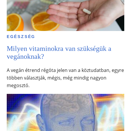
EGÉSZSÉG
Milyen vitaminokra van szükségük a
vegánoknak?
A vegán étrend régóta jelen van a köztudatban, egyre
többen választják, mégis, még mindig nagyon
megosztó.