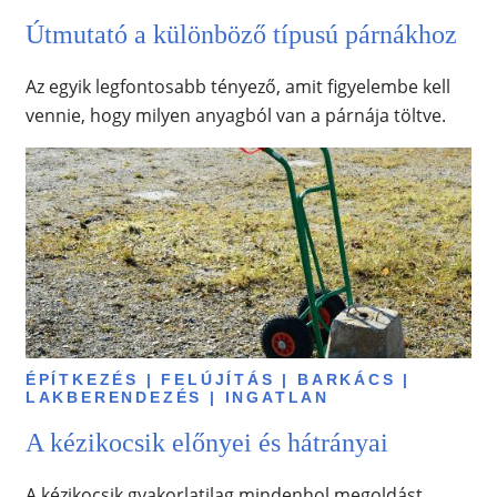
Útmutató a különböző típusú párnákhoz
Az egyik legfontosabb tényező, amit figyelembe kell
vennie, hogy milyen anyagból van a párnája töltve.
ÉPÍTKEZÉS | FELÚJÍTÁS | BARKÁCS |
LAKBERENDEZÉS | INGATLAN
A kézikocsik előnyei és hátrányai
A kézikocsik gyakorlatilag mindenhol megoldást