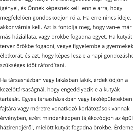
igényel, és Önnek képesnek kell lennie arra, hogy
megfelelően gondoskodjon róla. Ha erre nincs ideje,
akkor várnia kell. Azt is fontolja meg, hogy van-e már
más háziállata, vagy örökbe fogadna egyet. Ha kutyát
tervez örökbe fogadni, vegye figyelembe a gyermeke
életkorát, és azt, hogy képes lesz-e a napi gondozásh
szükséges időt ráfordítani.
Ha társasházban vagy lakásban lakik, érdeklődjön a
kezelőtársaságnál, hogy engedélyezik-e a kutyák
tartását. Egyes társasházakban vagy lakóépületekben
fajtára vagy méretre vonatkozó korlátozások vannak
érvényben, ezért mindenképpen tájékozódjon az épül
házirendjéről, mielőtt kutyát fogadna örökbe. Érdem