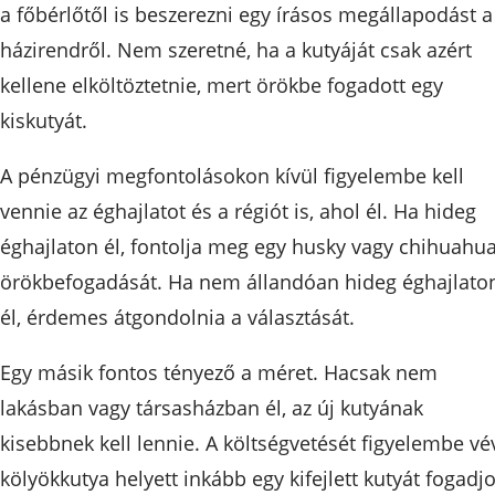
a főbérlőtől is beszerezni egy írásos megállapodást a
házirendről. Nem szeretné, ha a kutyáját csak azért
kellene elköltöztetnie, mert örökbe fogadott egy
kiskutyát.
A pénzügyi megfontolásokon kívül figyelembe kell
vennie az éghajlatot és a régiót is, ahol él. Ha hideg
éghajlaton él, fontolja meg egy husky vagy chihuahu
örökbefogadását. Ha nem állandóan hideg éghajlato
él, érdemes átgondolnia a választását.
Egy másik fontos tényező a méret. Hacsak nem
lakásban vagy társasházban él, az új kutyának
kisebbnek kell lennie. A költségvetését figyelembe vé
kölyökkutya helyett inkább egy kifejlett kutyát fogadj