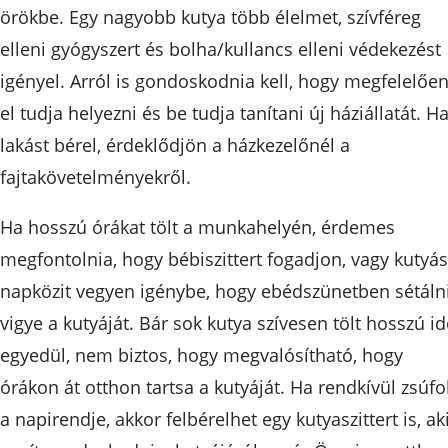
örökbe. Egy nagyobb kutya több élelmet, szívféreg
elleni gyógyszert és bolha/kullancs elleni védekezést
igényel. Arról is gondoskodnia kell, hogy megfelelőe
el tudja helyezni és be tudja tanítani új háziállatát. H
lakást bérel, érdeklődjön a házkezelőnél a
fajtakövetelményekről.
Ha hosszú órákat tölt a munkahelyén, érdemes
megfontolnia, hogy bébiszittert fogadjon, vagy kutyás
napközit vegyen igénybe, hogy ebédszünetben sétáln
vigye a kutyáját. Bár sok kutya szívesen tölt hosszú id
egyedül, nem biztos, hogy megvalósítható, hogy
órákon át otthon tartsa a kutyáját. Ha rendkívül zsúfo
a napirendje, akkor felbérelhet egy kutyaszittert is, ak