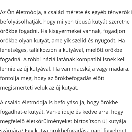
Az Ön életmódja, a család mérete és egyéb tényezők 
befolyásolhatják, hogy milyen típusú kutyát szeretne
örökbe fogadni. Ha kisgyermekei vannak, fogadjon
örökbe olyan kutyát, amelyik szelíd és nyugodt. Ha
lehetséges, találkozzon a kutyával, mielőtt örökbe
fogadná. A többi háziállatának kompatibilisnek kell
lennie az új kutyával. Ha van macskája vagy madara,
fontolja meg, hogy az örökbefogadás előtt
megismerteti velük az új kutyát.
A család életmódja is befolyásolja, hogy örökbe
fogadhat-e kutyát. Van-e ideje és kedve arra, hogy
megfelelő életkörülményeket biztosítson új kutyája
számára? Egy kutya örökbefogadása napi figyelmet