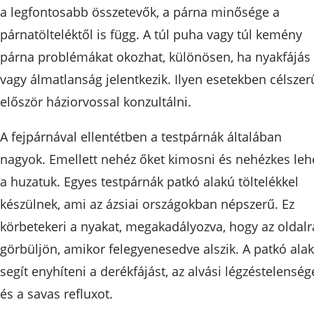
a legfontosabb összetevők, a párna minősége a
párnatölteléktől is függ. A túl puha vagy túl kemény
párna problémákat okozhat, különösen, ha nyakfájás
vagy álmatlanság jelentkezik. Ilyen esetekben célszer
először háziorvossal konzultálni.
A fejpárnával ellentétben a testpárnák általában
nagyok. Emellett nehéz őket kimosni és nehézkes leh
a huzatuk. Egyes testpárnák patkó alakú töltelékkel
készülnek, ami az ázsiai országokban népszerű. Ez
körbetekeri a nyakat, megakadályozva, hogy az oldalr
görbüljön, amikor felegyenesedve alszik. A patkó alak
segít enyhíteni a derékfájást, az alvási légzéstelenség
és a savas refluxot.