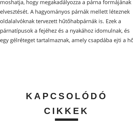
moshatja, hogy megakadályozza a párna formájának
elvesztését. A hagyományos párnák mellett léteznek
oldalalvóknak tervezett hűtőhabpárnák is. Ezek a
párnatípusok a fejéhez és a nyakához idomulnak, és
egy gélréteget tartalmaznak, amely csapdába ejti a hő
KAPCSOLÓDÓ
CIKKEK