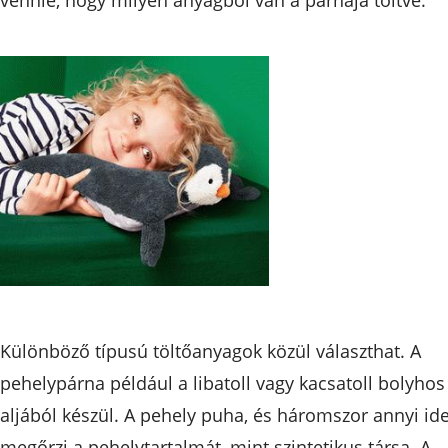
Különböző típusú töltőanyagok közül választhat. A
pehelypárna például a libatoll vagy kacsatoll bolyhos
aljából készül. A pehely puha, és háromszor annyi id
megőrzi a pehelytartalmát, mint szintetikus társa. A