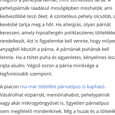
pehelypárnák ráadásul mosógépben moshatók, ami
kedvezőbbé teszi őket. A szintetikus pehely olcsóbb, 
kevésbé tartja meg a hőt. Ha allergiás, olyan párnát
keressen, amely hipoallergén poliklaszteres töltelékk
rendelkezik. Azt is figyelembe kell vennie, hogy milye
anyagból készült a párna. A párnának puhának kell
lennie. Ha a töltet puha és egyenletes, kényelmes les
rajta aludni. Végső soron a párna minősége a
legfontosabb szempont.
A piacon
ma már többféle párnatípus is kapható
.
Vásárolhat vízpárnát, memóriahabot, pehelypárnát
vagy akár mikrogyöngyöset is. Egyetlen párnatípus
sem megfelelő mindenkinek. Míg a huzat és a töltelé