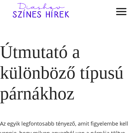
Útmutató a
különböző típusú
párnákhoz
Az egyik legfontosabb tényező, amit figyelembe kell
vennie, hogy milyen anyagból van a párnája töltve.