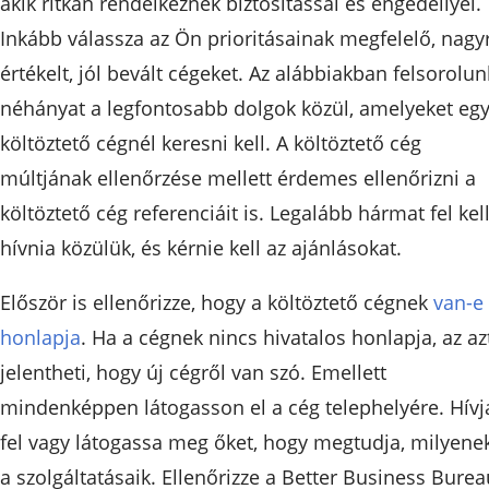
akik ritkán rendelkeznek biztosítással és engedéllyel.
Inkább válassza az Ön prioritásainak megfelelő, nagy
értékelt, jól bevált cégeket. Az alábbiakban felsorolun
néhányat a legfontosabb dolgok közül, amelyeket eg
költöztető cégnél keresni kell. A költöztető cég
múltjának ellenőrzése mellett érdemes ellenőrizni a
költöztető cég referenciáit is. Legalább hármat fel kel
hívnia közülük, és kérnie kell az ajánlásokat.
Először is ellenőrizze, hogy a költöztető cégnek
van-e
honlapja
. Ha a cégnek nincs hivatalos honlapja, az az
jelentheti, hogy új cégről van szó. Emellett
mindenképpen látogasson el a cég telephelyére. Hívj
fel vagy látogassa meg őket, hogy megtudja, milyene
a szolgáltatásaik. Ellenőrizze a Better Business Burea