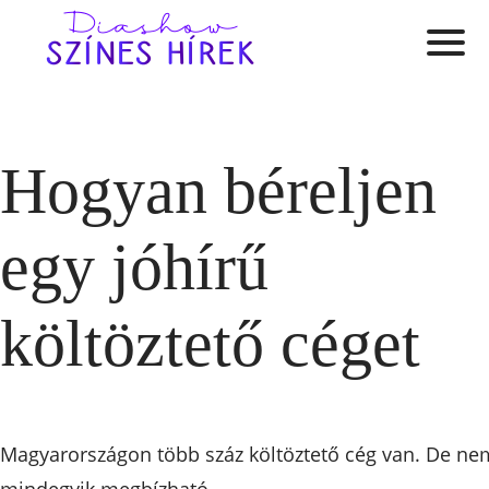
Hogyan béreljen
egy jóhírű
költöztető céget
Magyarországon több száz költöztető cég van. De ne
mindegyik megbízható.