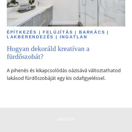
ÉPÍTKEZÉS | FELÚJÍTÁS | BARKÁCS |
LAKBERENDEZÉS | INGATLAN
Hogyan dekoráld kreatívan a
fürdőszobát?
A pihenés és kikapcsolódás oázisává változtathatod
lakásod fürdőszobáját egy kis odafigyeléssel.
VADÁSZAT